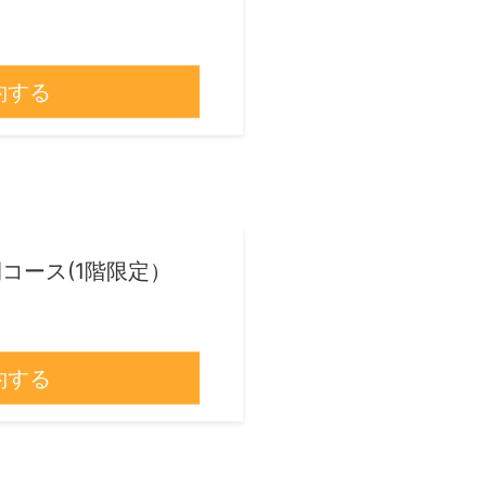
約する
コース(1階限定）
約する