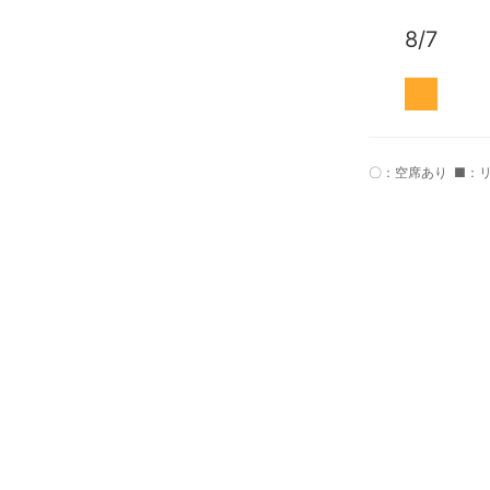
8/7
〇：空席あり
■：