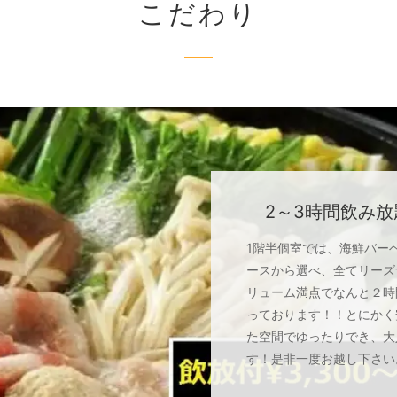
こだわり
2～3時間飲み放題
1階半個室では、海鮮バー
ースから選べ、全てリーズ
リューム満点でなんと２時
っております！！とにかく
た空間でゆったりでき、大
す！是非一度お越し下さい