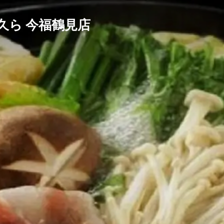
久ら 今福鶴見店